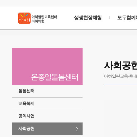
생생현장체험
모두함께
생생
현장체험
사회공
우리의 문화,역사, 생태등을 현장에서 생생한 감동
온종일돌봄센터
아하열린교육센터는
돌봄센터
교육복지
공익사업
사회공헌