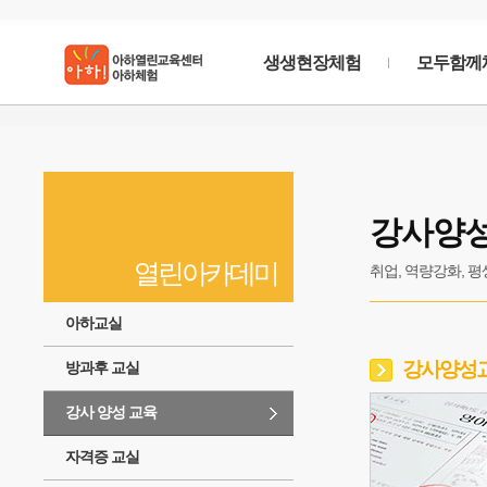
생생현장체험
모두함께
열린
아카데미
강사양
방과후 교실에 들어갈1줄짜리간단한문구가 필요합
열린아카데미
취업, 역량강화, 
아하교실
강사양성교
방과후 교실
강사 양성 교육
자격증 교실