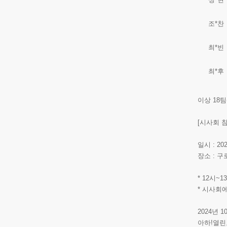
조*찬
최*빈
최*후
이상 18
[시사회 
일시 : 20
장소 : 
* 12시
* 시사회
2024년 1
아하!열