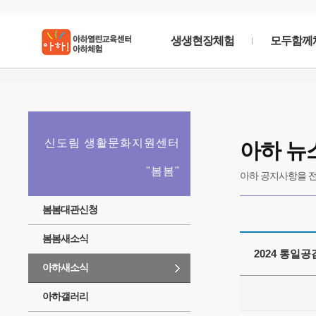
생생현장체험
모두함께
아하
커뮤니티
신도림 생활문화지원센터
아하 뉴
커뮤니티에 들어갈1줄짜리간단한문구가 필요합니
"봄봄"
아하 공지사항을 전
봄봄대관신청
봄봄새소식
2024 통일
아하새소식
아하갤러리