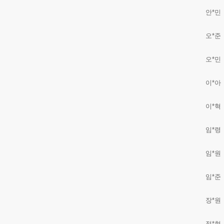
안*민
오*준
오*민
이*아
이*혁
임*령
임*원
임*준
장*원
정*현